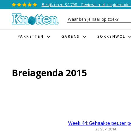
Naar
Bekijk onze 34.798 - Reviews met inspirerende 
Diavoorstelling
inhoud
pauzeren
K
gaan
Waar
n
ben
o
je
PAKKETTEN
GARENS
SOKKENWOL
t
naar
t
op
e
zoek?
n
Breiagenda 2015
Week 44: Gehaakte peuter 
23 SEP. 2014