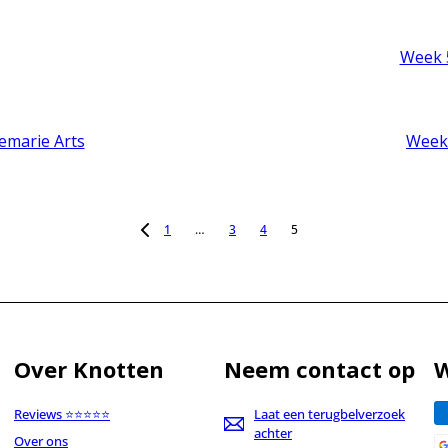
Week 5
emarie Arts
Week 
1
…
3
4
5
Over Knotten
Neem contact op
W
Reviews ⭐⭐⭐⭐⭐
Laat een terugbelverzoek
achter
Over ons