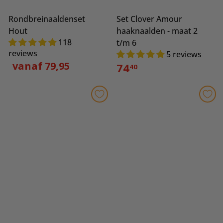
Rondbreinaaldenset
Set Clover Amour
Hout
haaknaalden - maat 2
118
t/m 6
reviews
5 reviews
vanaf 79,95
74
40