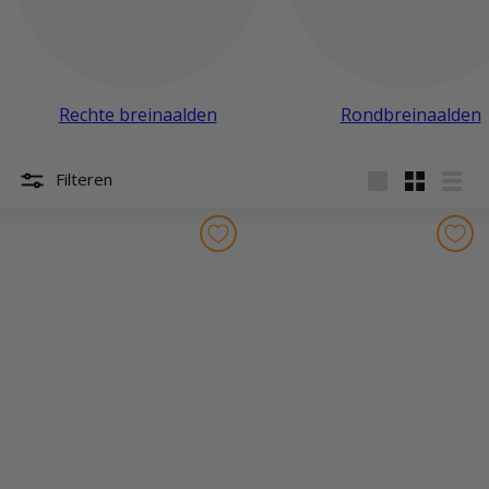
Rechte breinaalden
Rondbreinaalden
Filteren
Groot
Klein
Lijst