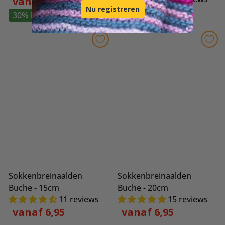
6
vanaf 4,52
Nu registreren
o
vanaf 6,45
30% korting
r
m
a
l
e
p
r
i
j
s
Sokkenbreinaalden
Sokkenbreinaalden
Buche - 15cm
Buche - 20cm
11 reviews
15 reviews
vanaf 6,95
vanaf 6,95