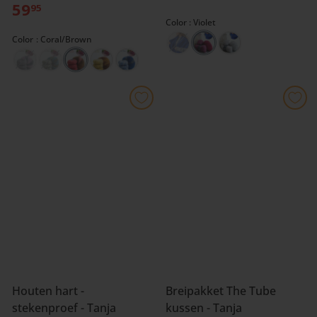
59
95
Color
Violet
Color
Coral/Brown
Houten hart -
Breipakket The Tube
stekenproef - Tanja
kussen - Tanja