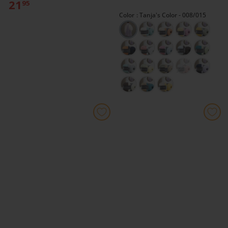
21
95
Color
Tanja's Color - 008/015