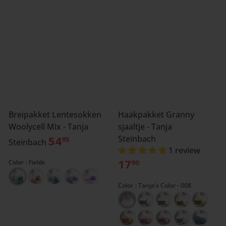
Breipakket Lentesokken
Haakpakket Granny
Woolycell Mix - Tanja
sjaaltje - Tanja
54
Steinbach
95
Steinbach
1 review
17
Color
Fields
90
Color
Tanja's Color - 008