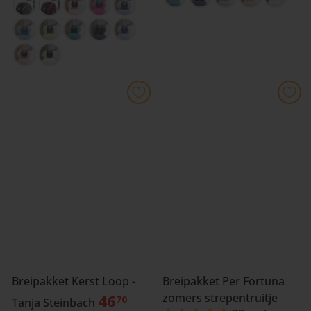
Breipakket Kerst Loop -
Breipakket Per Fortuna
46
zomers strepentruitje
70
Tanja Steinbach