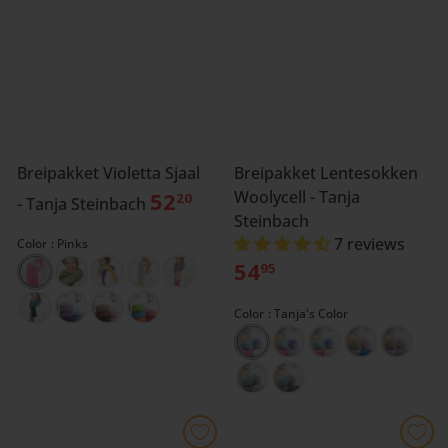
Breipakket Violetta Sjaal
Breipakket Lentesokken
52
Woolycell - Tanja
20
- Tanja Steinbach
Steinbach
7 reviews
Color
Pinks
54
95
Color
Tanja's Color