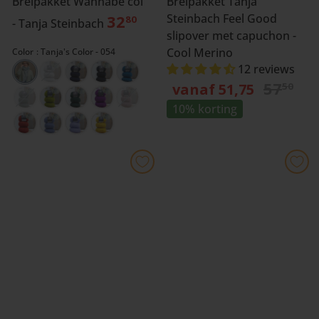
Breipakket Wannabe col
Breipakket Tanja
32
Steinbach Feel Good
80
- Tanja Steinbach
slipover met capuchon -
Cool Merino
Color
Tanja's Color - 054
12 reviews
N
57
vanaf 51,75
50
o
10% korting
r
m
a
l
e
p
r
i
j
s