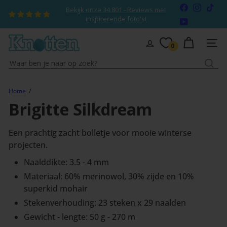
Naar
Facebook
Instagr
TikT
Bekijk onze 34.801 - Reviews met
inhoud
Diavoorstelling
inspirerende foto's!
YouTube
pauzeren
gaan
K
SITEN
0
n
Waar
o
ben
t
je
t
Home
naar
e
Brigitte Silkdream
op
n
zoek?
Een prachtig zacht bolletje voor mooie winterse
projecten.
Naalddikte: 3.5 - 4 mm
Materiaal: 60% merinowol, 30% zijde en 10%
superkid mohair
Stekenverhouding: 23 steken x 29 naalden
Gewicht - lengte: 50 g - 270 m