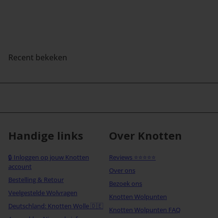
Recent bekeken
Handige links
Over Knotten
🔒 Inloggen op jouw Knotten
Reviews ⭐⭐⭐⭐⭐
account
Over ons
Bestelling & Retour
Bezoek ons
Veelgestelde Wolvragen
Knotten Wolpunten
Deutschland: Knotten Wolle 🇩🇪
Knotten Wolpunten FAQ