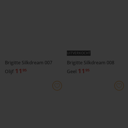
UITVERKOCHT
Brigitte Silkdream 008
Brigitte Silkdream 007
11
11
95
95
Geel
Olijf