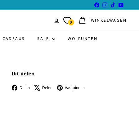
Facebook
Instagram
TikTok
YouTube
WINKELWAGEN
0
CADEAUS
SALE
WOLPUNTEN
Dit delen
Facebook
X
Pinterest
Delen
Delen
Vastpinnen