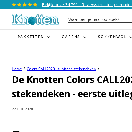
Naar
Bekijk onze 34.796 - Reviews met inspirerende 
Diavoorstelling
inhoud
pauzeren
K
gaan
Waar
n
ben
o
je
PAKKETTEN
GARENS
SOKKENWOL
t
naar
t
op
e
zoek?
n
Home
Colors CALL2020 - tunische stekendeken
De Knotten Colors CALL202
stekendeken - eerste uitle
22 FEB. 2020