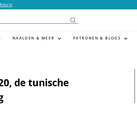
foto's!
NAALDEN & MEER
PATRONEN & BLOGS
0, de tunische
g