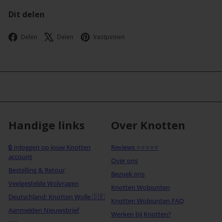
Dit delen
Facebook
X
Pinterest
Delen
Delen
Vastpinnen
Handige links
Over Knotten
🔒 Inloggen op jouw Knotten
Reviews ⭐⭐⭐⭐⭐
account
Over ons
Bestelling & Retour
Bezoek ons
Veelgestelde Wolvragen
Knotten Wolpunten
Deutschland: Knotten Wolle 🇩🇪
Knotten Wolpunten FAQ
Aanmelden Nieuwsbrief
Werken bij Knotten?