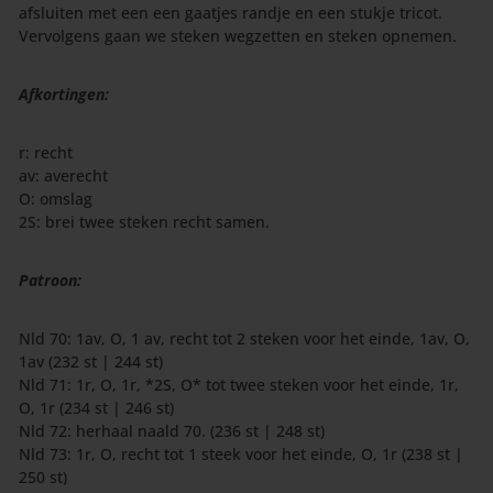
afsluiten met een een gaatjes randje en een stukje tricot.
Vervolgens gaan we steken wegzetten en steken opnemen.
Afkortingen:
r: recht
av: averecht
O: omslag
2S: brei twee steken recht samen.
Patroon:
Nld 70: 1av, O, 1 av, recht tot 2 steken voor het einde, 1av, O,
1av (232 st | 244 st)
Nld 71: 1r, O, 1r, *2S, O* tot twee steken voor het einde, 1r,
O, 1r (234 st | 246 st)
Nld 72: herhaal naald 70. (236 st | 248 st)
Nld 73: 1r, O, recht tot 1 steek voor het einde, O, 1r (238 st |
250 st)