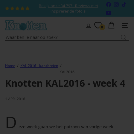
Naar
Facebook
Instagr
TikT
Bekijk onze 34.797 - Reviews met
inhoud
Diavoorstelling
inspirerende foto's!
YouTube
pauzeren
gaan
K
SITEN
0
n
Waar
o
ben
t
je
t
naar
e
op
Home
KAL 2016 - kantbreien
n
KAL2016
zoek?
Knotten KAL2016 - week 4
1 APR. 2016
D
eze week gaan we het patroon van vorige week