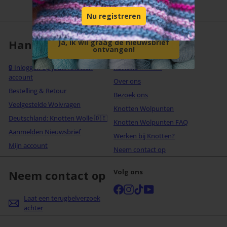
E-mail Adresse
Nu registreren
Handige links
Over Knotten
Ja, ik wil graag de nieuwsbrief
ontvangen!
🔒 Inloggen op jouw Knotten
Reviews ⭐⭐⭐⭐⭐
account
Over ons
Bestelling & Retour
Bezoek ons
Veelgestelde Wolvragen
Knotten Wolpunten
Deutschland: Knotten Wolle 🇩🇪
Knotten Wolpunten FAQ
Aanmelden Nieuwsbrief
Werken bij Knotten?
Mijn account
Neem contact op
Volg ons
Neem contact op
Facebook
Instagram
TikTok
YouTube
Laat een terugbelverzoek
achter