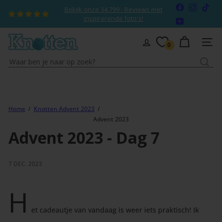
Naar
Facebook
Instagr
TikT
Bekijk onze 34.799 - Reviews met
inhoud
Diavoorstelling
inspirerende foto's!
YouTube
pauzeren
gaan
K
SITEN
0
n
Waar
o
ben
t
je
t
naar
e
op
Home
Knotten Advent 2023
n
Advent 2023
zoek?
Advent 2023 - Dag 7
7 DEC. 2023
H
et cadeautje van vandaag is weer iets praktisch! Ik