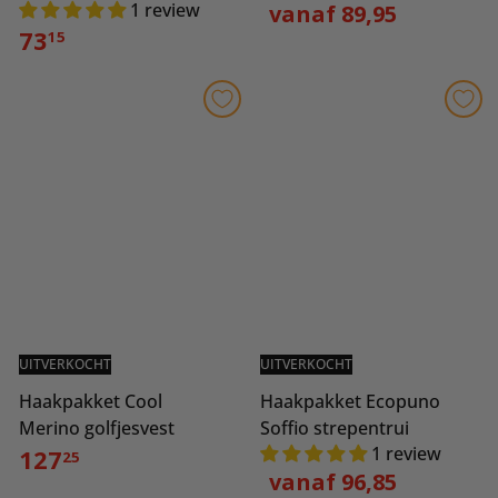
1 review
vanaf 89,95
73
15
UITVERKOCHT
UITVERKOCHT
Haakpakket Cool
Haakpakket Ecopuno
Merino golfjesvest
Soffio strepentrui
1 review
127
25
vanaf 96,85