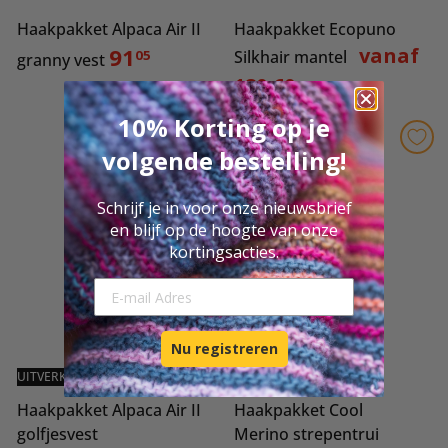
Haakpakket Alpaca Air II
Haakpakket Ecopuno
91
vanaf
05
Silkhair mantel
granny vest
180,60
10% Korting op je
volgende bestelling!
Schrijf je in voor onze nieuwsbrief
en blijf op de hoogte van onze
kortingsacties.
E-mail Adresse
Nu registreren
UITVERKOCHT
UITVERKOCHT
Haakpakket Alpaca Air II
Haakpakket Cool
golfjesvest
Merino strepentrui