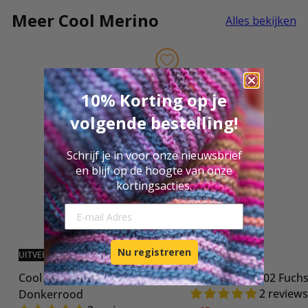
Meer Cool Merino
Alles bekijken
10% Korting op je
volgende bestelling!
Schrijf je in voor onze nieuwsbrief
en blijf op de hoogte van onze
kortingsacties.
E-mail Adresse
Nu registreren
UITVERKOCHT
Cool Merino 001
Cool Merino 002 Fuchs
2 reviews
Donkerrood