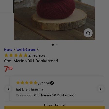
Home
Wol & Garens
2 reviews
Cool Merino 001 Donkerrood
Normale
7
95
prijs
yvonne
het breit heerlijk
Review voor:
Cool Merino 001 Donkerrood
Uitverkocht