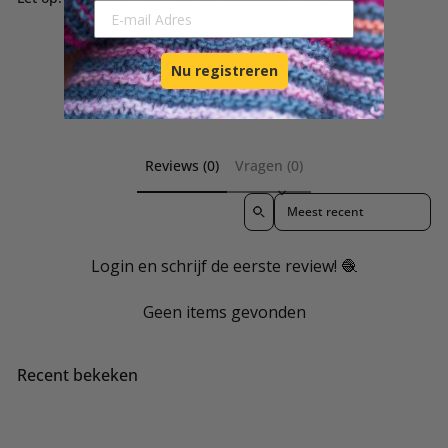
E-mail Adresse
Nu registreren
Bekijk wat onze klanten maken
Reviews (0)
Vragen (0)
Sort reviews by
Login en schrijf de eerste review! 🧶
Geen items gevonden
Recent bekeken