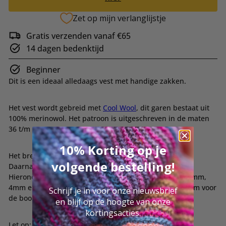
Zet op mijn verlanglijstje
Gratis verzenden vanaf €65
14 dagen bedenktijd
Beginner
Dit is een ideaal alledaags vest met handige zakken.
Het vest wordt gebreid met
Cool Wool
, dit garen bestaat uit
100% merinowol. Het patroon is uitgeschreven in de maten
36 t/m 44.
10% Korting op je
Het breipakket bestaat uit 11/12/13 bollen Cool Wool.
volgende bestelling!
Daarnaast bevat het pakket het Classici 27 magazine.
Hieronder kun je ook de aangeraden breinaalden (3.5mm,
4mm en naaldpunten 3.5mm met een draad van 120 cm voor
Schrijf je in voor onze nieuwsbrief
de boord) toevoegen.
en blijf op de hoogte van onze
kortingsacties.
Let op: de knopen zijn niet bij dit pakket inbegrepen.