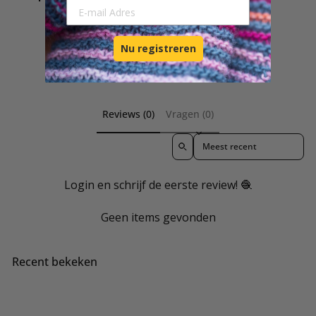
E-mail Adresse
Nu registreren
Bekijk wat onze klanten maken
Reviews (0)
Vragen (0)
Sort reviews by
Login en schrijf de eerste review! 🧶
Geen items gevonden
Recent bekeken