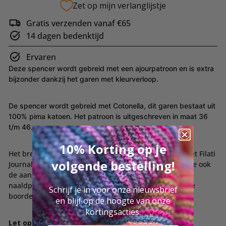
Zet op mijn verlanglijstje
Gratis verzenden vanaf €65
14 dagen bedenktijd
Ervaren
Deze spencer wordt gebreid met een ajourpatroon en is extra
bijzonder dankzij het garen met kleurverloop.
De spencer wordt gebreid met Cotonella, dit garen bestaat uit
100% pima katoen. Het patroon is uitgeschreven in maat 36
t/m 46.
10% Korting op je
Het breipakket bestaat uit 2/3/4 bollen Cotonella en het Filati
volgende bestelling!
Journal 69 magazine van Lana Grossa. Hieronder kun je ook
de aangeraden breinaalden (3.5mm, 4.5mm en korte
naaldpunten 3.5mm met draad 40 cm en 60cm voor de
Schrijf je in voor onze nieuwsbrief
boorden) toevoegen.
en blijf op de hoogte van onze
kortingsacties.
Let op:
de voorbeeld kleur is niet meer beschikbaar.