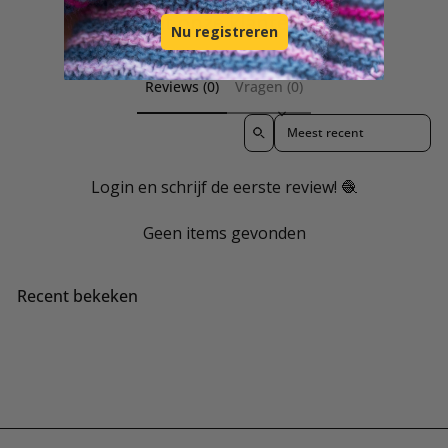
Bekijk wat onze klanten maken
Nu registreren
Reviews (0)
Vragen (0)
Sort reviews by
Login en schrijf de eerste review! 🧶
Geen items gevonden
Recent bekeken