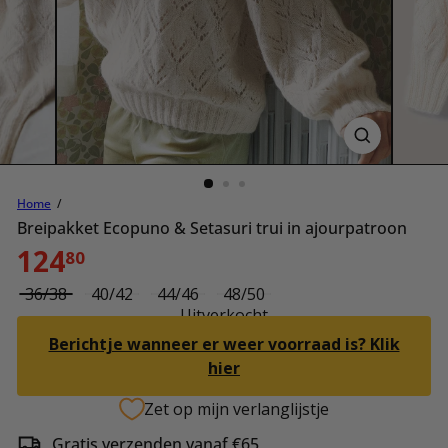
Home
Breipakket Ecopuno & Setasuri trui in ajourpatroon
Normale
124
80
prijs
Size
Variant uitverkocht of niet beschikbaar
Variant uitverkocht of niet beschikbaar
Variant uitverkocht of niet besch
Variant uitverkocht of n
36/38
40/42
44/46
48/50
Uitverkocht
Berichtje wanneer er weer voorraad is? Klik
hier
Zet op mijn verlanglijstje
Gratis verzenden vanaf €65