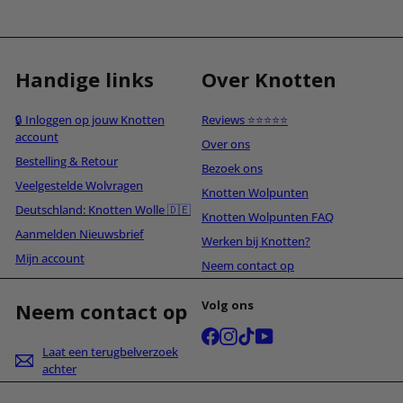
Handige links
Over Knotten
🔒 Inloggen op jouw Knotten
Reviews ⭐⭐⭐⭐⭐
account
Over ons
Bestelling & Retour
Bezoek ons
Veelgestelde Wolvragen
Knotten Wolpunten
Deutschland: Knotten Wolle 🇩🇪
Knotten Wolpunten FAQ
Aanmelden Nieuwsbrief
Werken bij Knotten?
Mijn account
Neem contact op
Volg ons
Neem contact op
Facebook
Instagram
TikTok
YouTube
Laat een terugbelverzoek
achter