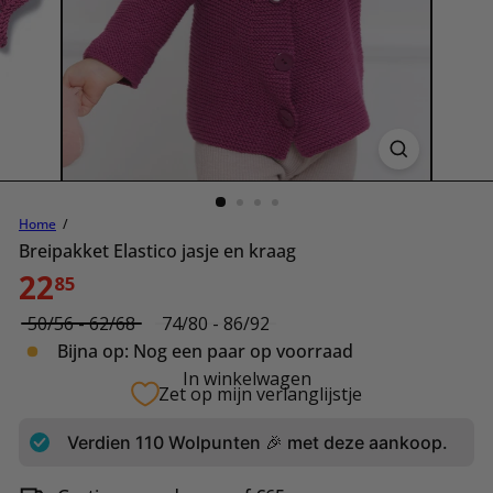
Home
Breipakket Elastico jasje en kraag
Normale
22
85
prijs
Size
50/56 - 62/68
74/80 - 86/92
Bijna op: Nog een paar op voorraad
In winkelwagen
Zet op mijn verlanglijstje
Verdien
110
Wolpunten 🎉 met deze aankoop.