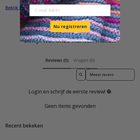
E-mail Adresse
Bekijk hier alle modellen uit Infanti Edition no. 4.
Nu registreren
Bekijk wat onze klanten maken
Reviews (0)
Vragen (0)
Sort reviews by
Login en schrijf de eerste review! 🧶
Geen items gevonden
Recent bekeken