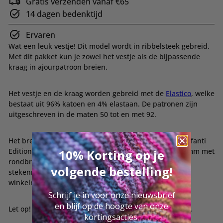
Gratis verzenden vanaf €65
14 dagen bedenktijd
Ervaren
Wat een leuk vestje! Dit model wordt in ribbelsteek gebreid.
Met dit pakket kun je zowel het vestje als de bijpassende
kraag in ajourpatroon breien.
Het vestje en de kraag worden gebreid met de
Elastico
, welke
bestaat uit 96% katoen en 4% elastaan. De patronen zijn
uitgeschreven in de maten 50 tot en met 92.
Het breipakket bestaat uit 3/4 bollen Elastico en het Infanti
Edition no. 4 magazine. De benodigde naaldpunten 3mm met
10% Korting op je
rondbreidraad naar keuze, sokkennaalden 3mm en
volgende bestelling!
stekenmarkeerders kun je hieronder toevoegen aan je
winkelmandje.
Schrijf je in voor onze nieuwsbrief
en blijf op de hoogte van onze
Let op! De knoopjes zijn niet bij dit pakket inbegrepen.
kortingsacties.