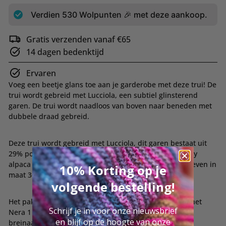
Verdien
530
Wolpunten 🎉 met deze aankoop.
Gratis verzenden vanaf €65
14 dagen bedenktijd
Ervaren
Voeg een beetje glans toe aan je garderobe met deze trui! De
trui wordt gebreid met Lucciola,
een subtiel glinsterend
garen. De trui wordt naadloos van boven naar beneden met
dubbele draad gebreid.
Deze trui wordt gebreid met Lucciola, dit garen bestaat uit
29% polyamide, 24% merinowol, 22% viscose, 20% baby
alpaca en 5% metalen vezels. Het patroon is uitgeschreven in
10% Korting op je
maat 36 t/m 50.
volgende bestelling!
Het pakket bestaat uit 11/12/13/14 bollen Lucciola en het
Schrijf je in voor onze nieuwsbrief
Nera 1 magazine van Lana Grossa. De benodigde
en blijf op de hoogte van onze
breinaalden (korte rondbreinaalden 7mm en 8mm,