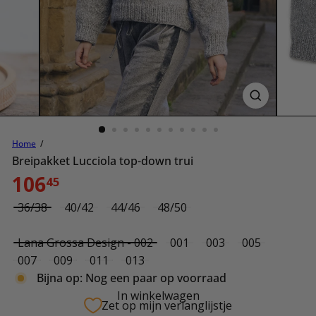
Home
Breipakket Lucciola top-down trui
Normale
106
45
prijs
Size
36/38
40/42
44/46
48/50
Color
Lana Grossa Design - 002
001
003
005
Variant uitverkocht of niet beschikbaar
Variant uitverkocht of niet beschikbaar
Variant uitverkocht of niet beschikbaar
007
009
011
013
Bijna op: Nog een paar op voorraad
In winkelwagen
Zet op mijn verlanglijstje