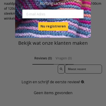
kortingsacties.
naaldpunten 7mm en 8mm met draad 60cm, 80cm en 100cm
of 120cm, sokkennaalden 7mm en eventueel
E-mail Adresse
steekmarkeerders) kun je hieronder toevoegen aan je
winkelmandje.
Nu registreren
Bekijk wat onze klanten maken
Reviews (0)
Vragen (0)
Sort reviews by
Login en schrijf de eerste review! 🧶
Geen items gevonden