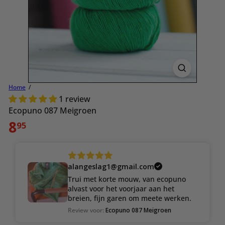
Home
1 review
Ecopuno 087 Meigroen
Normale
8
95
prijs
alangeslag1@gmail.com
Trui met korte mouw, van ecopuno
alvast voor het voorjaar aan het
breien, fijn garen om meete werken.
Review voor:
Ecopuno 087 Meigroen