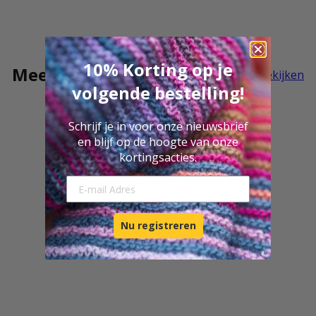
10% Korting op je
Meer Ecopuno
Alles bekijken
volgende bestelling!
Schrijf je in voor onze nieuwsbrief
en blijf op de hoogte van onze
kortingsacties.
E-mail Adresse
Nu registreren