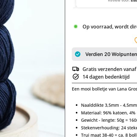
Op voorraad, wordt dir
Verdien
20
Wolpunten 
Gratis verzenden vanaf
14 dagen bedenktijd
Een mooi bolletje van Lana Gros
Naalddikte 3,5mm - 4,5mm
Materiaal: 96% katoen, 4% 
Gewicht - lengte: 50g = 16
Stekenverhouding: 24 stek
Trui maat 38-40 = ca. 8 bol