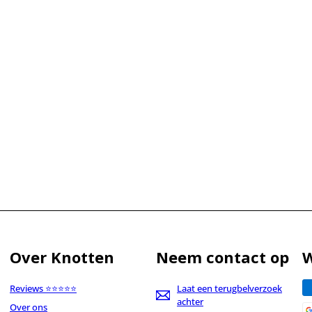
Over Knotten
Neem contact op
W
Reviews ⭐⭐⭐⭐⭐
Laat een terugbelverzoek
achter
Over ons