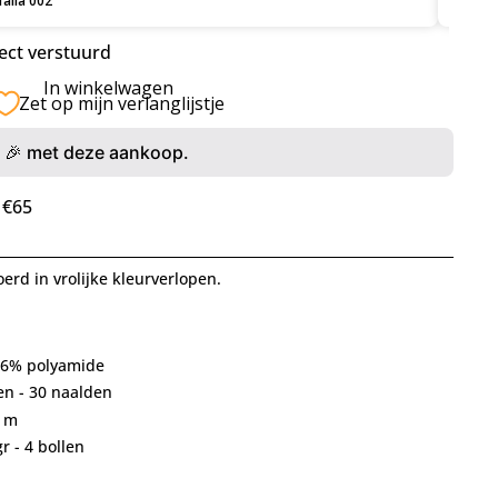
ect verstuurd
In winkelwagen
Zet op mijn verlanglijstje
🎉 met deze aankoop.
 €65
erd in vrolijke kleurverlopen.
 6% polyamide
en - 30 naalden
0 m
r - 4 bollen