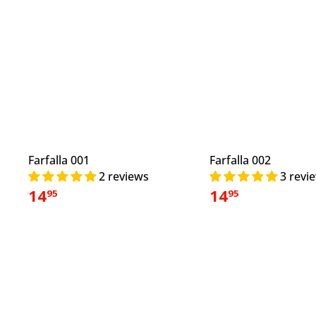
Farfalla 001
Farfalla 002
2 reviews
3 revi
14
14
95
95