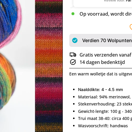
Op voorraad, wordt dir
Verdien
70
Wolpunten 
Gratis verzenden vanaf
14 dagen bedenktijd
Een warm wolletje dat is uitgevo
Naalddikte: 4 - 4.5 mm
Materiaal: 94% merinowol,
Stekenverhouding: 23 stek
Gewicht-lengte: 100 g - 34
Trui maat 38-40: circa 400 g
Wasvoorschrift: handwas