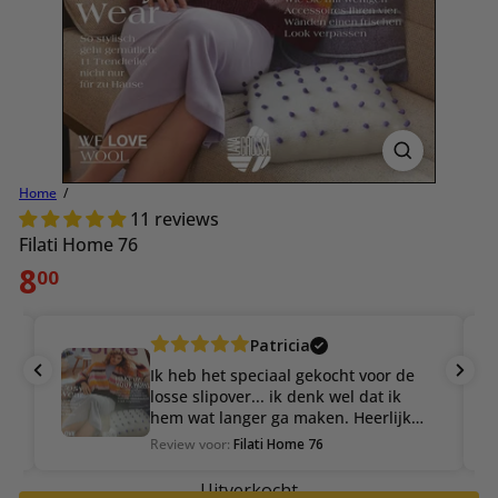
Home
11 reviews
Filati Home 76
Normale
8
00
prijs
Patricia
Ik heb het speciaal gekocht voor de
W
losse slipover... ik denk wel dat ik
hem wat langer ga maken. Heerlijk
om in de winter op de bank te zitten,
Review voor:
Filati Home 76
R
met een warm kacheltje dat brandt.
Er staat nog een lange mantel in, wat
Uitverkocht