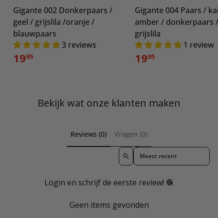
Gigante 002 Donkerpaars /
Gigante 004 Paars / kak
geel / grijslila /oranje /
amber / donkerpaars 
blauwpaars
grijslila
3 reviews
1 review
19
19
95
95
Bekijk wat onze klanten maken
Reviews (0)
Vragen (0)
Sort reviews by
Login en schrijf de eerste review! 🧶
Geen items gevonden