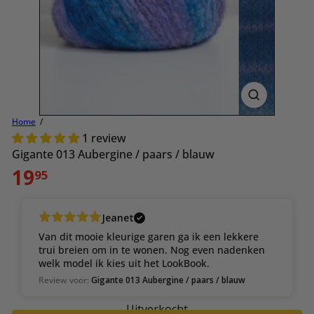
Home
1 review
Gigante 013 Aubergine / paars / blauw
Normale
19
95
prijs
Jeanet
Van dit mooie kleurige garen ga ik een lekkere
trui breien om in te wonen. Nog even nadenken
welk model ik kies uit het LookBook.
Review voor:
Gigante 013 Aubergine / paars / blauw
Uitverkocht