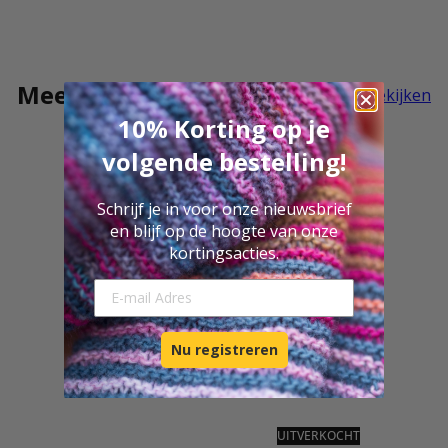
Meer Gigante
Alles bekijken
10% Korting op je
volgende bestelling!
Schrijf je in voor onze nieuwsbrief
en blijf op de hoogte van onze
kortingsacties.
E-mail Adresse
Nu registreren
UITVERKOCHT