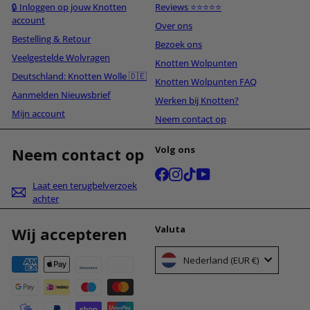
🔒 Inloggen op jouw Knotten
Reviews ⭐⭐⭐⭐⭐
account
Over ons
Bestelling & Retour
Bezoek ons
Veelgestelde Wolvragen
Knotten Wolpunten
Deutschland: Knotten Wolle 🇩🇪
Knotten Wolpunten FAQ
Aanmelden Nieuwsbrief
Werken bij Knotten?
Mijn account
Neem contact op
Volg ons
Neem contact op
Facebook
Instagram
TikTok
YouTube
Laat een terugbelverzoek
achter
Valuta
Wij accepteren
Nederland (EUR €)