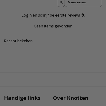
p
s
p
r
r
Login en schrijf de eerste review! 🧶
i
i
j
j
Geen items gevonden
s
s
Recent bekeken
Handige links
Over Knotten