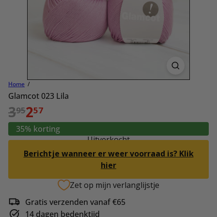
Home
Glamcot 023 Lila
Normale
Aanbiedingsprijs
3
2
95
57
prijs
35% korting
Uitverkocht
Berichtje wanneer er weer voorraad is? Klik
hier
Zet op mijn verlanglijstje
Gratis verzenden vanaf €65
14 dagen bedenktijd