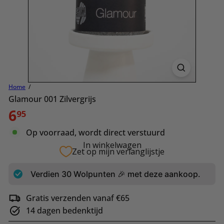
Home
Glamour 001 Zilvergrijs
Normale
6
95
prijs
Op voorraad, wordt direct verstuurd
In winkelwagen
Zet op mijn verlanglijstje
Verdien
30
Wolpunten 🎉 met deze aankoop.
Gratis verzenden vanaf €65
14 dagen bedenktijd