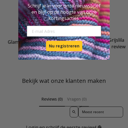
Schrijf je in voor onze nieuwsbrief
en blijf op de hoogte van onze
kortingsacties.
E-mail Adresse
6
Glamour 002 Grijslila
95
Glamour 001 Zilvergrijs
Nu registreren
1 review
6
95
Bekijk wat onze klanten maken
Reviews (0)
Vragen (0)
Sort reviews by
Login en schrijf de eerste review! 🧶