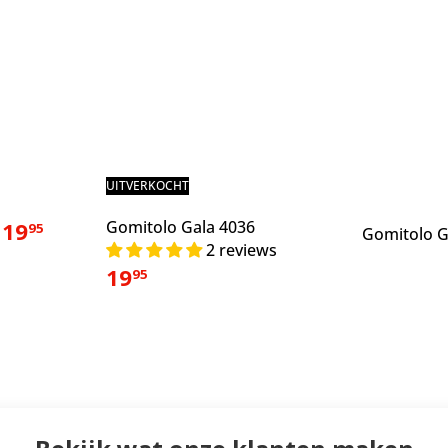
UITVERKOCHT
19
Gomitolo Gala 4036
95
9
Gomitolo G
2 reviews
19
95