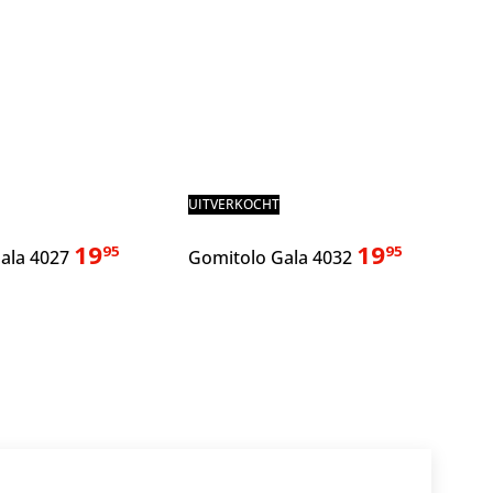
UITVERKOCHT
19
19
95
95
ala 4027
Gomitolo Gala 4032