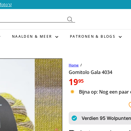
foto's!
NAALDEN & MEER
PATRONEN & BLOGS
Home
Gomitolo Gala 4034
Normale
19
95
prijs
Bijna op: Nog een paar
Verdien
95
Wolpunten 