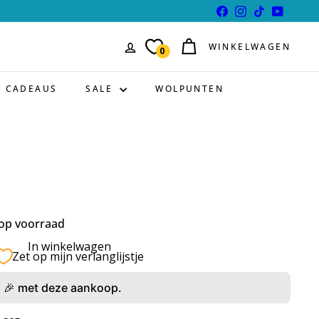
Facebook
Instagram
TikTok
YouTube
WINKELWAGEN
0
CADEAUS
SALE
WOLPUNTEN
 op voorraad
In winkelwagen
Zet op mijn verlanglijstje
🎉 met deze aankoop.