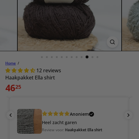
Home
12 reviews
Haakpakket Ella shirt
Normale
46
25
prijs
Anoniem
Heel zacht garen
Goede bedie
Review voor:
Haakpakket Ella shirt
Review voor:
E