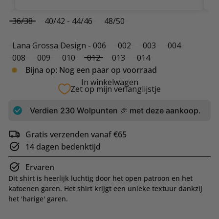
Size
Variant uitverkocht of niet beschi
Variant uitverkocht of ni
36/38
40/42 - 44/46
48/50
Color
Variant uitverkocht of niet be
Variant uitverkocht of n
Variant uitverkoc
Variant ui
Lana Grossa Design - 006
002
003
004
Variant uitverkocht of niet beschikbaar
Variant uitverkocht of niet beschikbaar
Variant uitverkocht of niet beschikbaar
Variant uitverkocht of ni
Variant uitverkoch
008
009
010
012
013
014
Bijna op: Nog een paar op voorraad
In winkelwagen
Zet op mijn verlanglijstje
Verdien
230
Wolpunten 🎉 met deze aankoop.
Gratis verzenden vanaf €65
14 dagen bedenktijd
Ervaren
Dit shirt is heerlijk luchtig door het open patroon en het
katoenen garen. Het shirt krijgt een unieke textuur dankzij
het 'harige' garen.