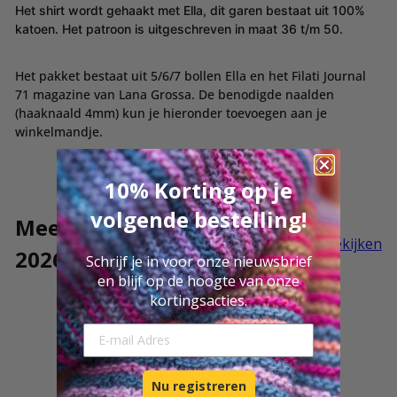
Het shirt wordt gehaakt met Ella, dit garen bestaat uit 100%
katoen. Het patroon is uitgeschreven in maat 36 t/m 50.
Het pakket bestaat uit 5/6/7 bollen Ella en het
Filati Journal
71 magazine van Lana Grossa. De benodigde naalden
(haaknaald 4mm) kun je hieronder toevoegen aan je
winkelmandje.
10% Korting op je
volgende bestelling!
Meer Filati Journal 71 -
Alles bekijken
2026
Schrijf je in voor onze nieuwsbrief
en blijf op de hoogte van onze
kortingsacties.
E-mail Adresse
Nu registreren