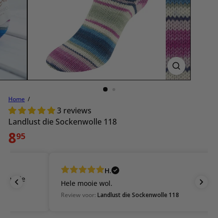
Home
3 reviews
Landlust die Sockenwolle 118
Normale
8
95
prijs
H.
Hele mooie wol.
Review voor:
Landlust die Sockenwolle 118