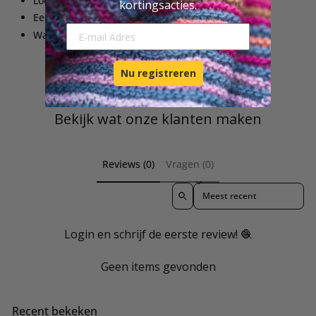
Looplengte: 100 gram = 420 m
kortingsacties.
Een paar sokken t/m maat 46: 1 bol
E-mail Adresse
Wasvoorschrift: maximaal 40 graden
Nu registreren
Bekijk wat onze klanten maken
Reviews (0)
Vragen (0)
Sort reviews by
Login en schrijf de eerste review! 🧶
Geen items gevonden
Recent bekeken