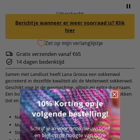
Uitverkocht
Berichtje wanneer er weer voorraad is? Klik
hier
Zet op mijn verlanglijstje
Gratis verzenden vanaf €65
14 dagen bedenktijd
Samen met Landlust heeft Lana Grossa een sokkenwol
gecreëerd in dezelfde kwaliteit als de Meilenweit sokkenwol.
Geschikt voor in de wasmachine, viltvrij en extra duurzaam.
Een bol van deze heerlijke wol is goed voor een paar sokken
(tot en met maat 46).
10% Korting op je
volgende bestelling!
Naalddikte: 2.5-3 mm
Materiaal: 80% merinowol 20% polyamide
Schrijf je in voor onze nieuwsbrief
Stekenverhouding: 28 st x 40 nld = 10cm x 10cm
en blijf op de hoogte van onze