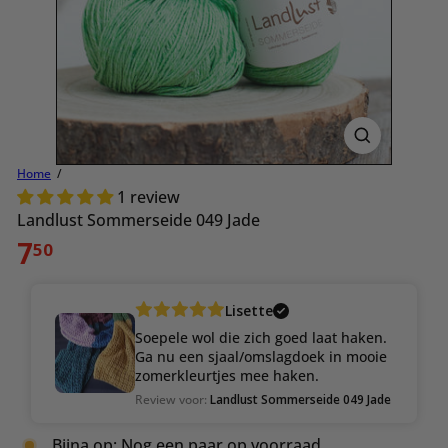
Home
1 review
Landlust Sommerseide 049 Jade
Normale
7
50
prijs
Lisette
Soepele wol die zich goed laat haken.
Ga nu een sjaal/omslagdoek in mooie
zomerkleurtjes mee haken.
Review voor:
Landlust Sommerseide 049 Jade
Bijna op: Nog een paar op voorraad