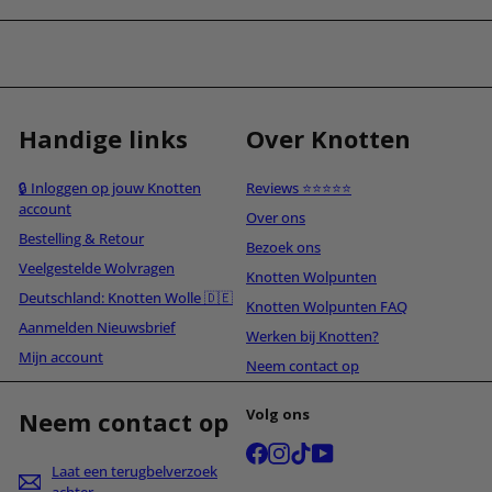
Handige links
Over Knotten
🔒 Inloggen op jouw Knotten
Reviews ⭐⭐⭐⭐⭐
account
Over ons
Bestelling & Retour
Bezoek ons
Veelgestelde Wolvragen
Knotten Wolpunten
Deutschland: Knotten Wolle 🇩🇪
Knotten Wolpunten FAQ
Aanmelden Nieuwsbrief
Werken bij Knotten?
Mijn account
Neem contact op
Volg ons
Neem contact op
Facebook
Instagram
TikTok
YouTube
Laat een terugbelverzoek