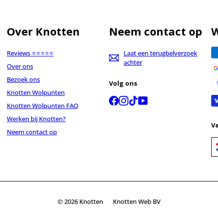
Over Knotten
Neem contact op
W
Reviews ⭐⭐⭐⭐⭐
Laat een terugbelverzoek
achter
Over ons
Bezoek ons
Volg ons
Knotten Wolpunten
Facebook
Instagram
TikTok
YouTube
Knotten Wolpunten FAQ
Werken bij Knotten?
V
Neem contact op
© 2026 Knotten
Knotten Web BV