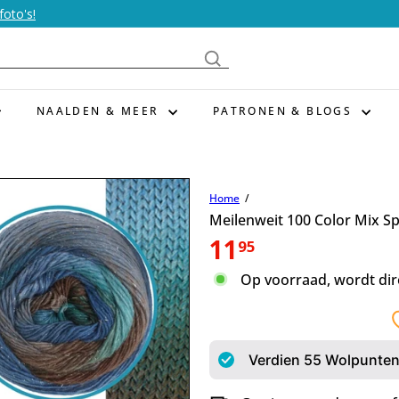
foto's!
NAALDEN & MEER
PATRONEN & BLOGS
Home
Meilenweit 100 Color Mix S
Normale
11
95
prijs
Op voorraad, wordt dir
Verdien
55
Wolpunten 