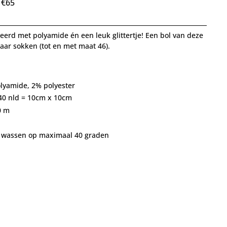
 €65
rd met polyamide én een leuk glittertje! Een bol van deze
paar sokken (tot en met maat 46).
olyamide, 2% polyester
 40 nld = 10cm x 10cm
00 m
ig wassen op maximaal 40 graden