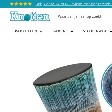
Naar
Bekijk onze 34.793 - Reviews met inspirerende 
Diavoorstelling
inhoud
pauzeren
K
gaan
Waar
n
ben
o
je
PAKKETTEN
GARENS
SOKKENWOL
t
naar
t
op
e
zoek?
n