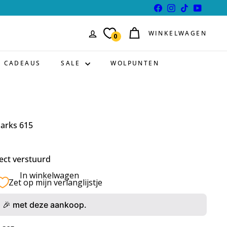
Facebook
Instagram
TikTok
YouTube
WINKELWAGEN
0
CADEAUS
SALE
WOLPUNTEN
parks 615
ect verstuurd
In winkelwagen
Zet op mijn verlanglijstje
🎉 met deze aankoop.