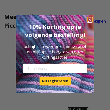
Meer Meilenweit 100
Alles bekijken
Piccata
10% Korting op je
volgende bestelling!
Schrijf je in voor onze nieuwsbrief
en blijf op de hoogte van onze
kortingsacties.
E-mail Adresse
Nu registreren
UITVERKOCHT