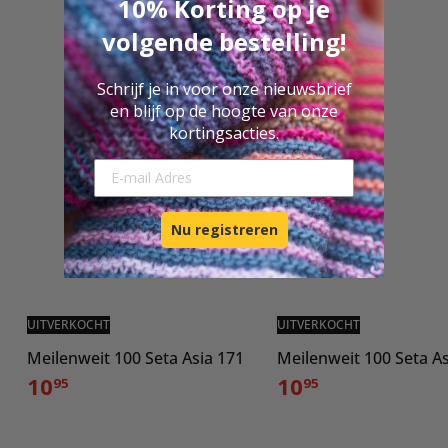
10% Korting op je
volgende bestelling!
Schrijf je in voor onze nieuwsbrief
en blijf op de hoogte van onze
kortingsacties.
E-mail Adresse
Nu registreren
UITVERKOCHT
UITVERKOCHT
Meilenweit 100 Seta Asia 171
Meilenweit 100 Seta As
10
10
95
95