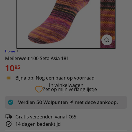
Home
Meilenweit 100 Seta Asia 181
Normale
10
95
prijs
Bijna op: Nog een paar op voorraad
In winkelwagen
Zet op mijn verlanglijstje
Verdien
50
Wolpunten 🎉 met deze aankoop.
Gratis verzenden vanaf €65
14 dagen bedenktijd