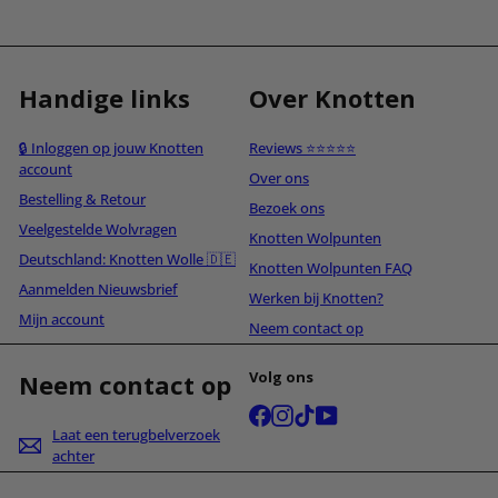
Handige links
Over Knotten
🔒 Inloggen op jouw Knotten
Reviews ⭐⭐⭐⭐⭐
account
Over ons
Bestelling & Retour
Bezoek ons
Veelgestelde Wolvragen
Knotten Wolpunten
Deutschland: Knotten Wolle 🇩🇪
Knotten Wolpunten FAQ
Aanmelden Nieuwsbrief
Werken bij Knotten?
Mijn account
Neem contact op
Volg ons
Neem contact op
Facebook
Instagram
TikTok
YouTube
Laat een terugbelverzoek
achter