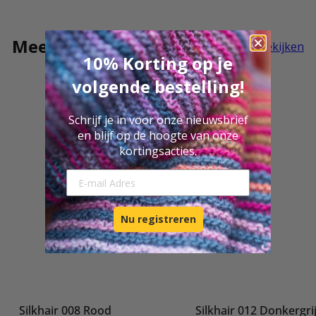
Meer Silkhair
Alles bekijken
10% Korting op je
volgende bestelling!
Schrijf je in voor onze nieuwsbrief
en blijf op de hoogte van onze
kortingsacties.
E-mail Adresse
Nu registreren
Silkhair 008 Rood
Silkhair 012 Donkergri