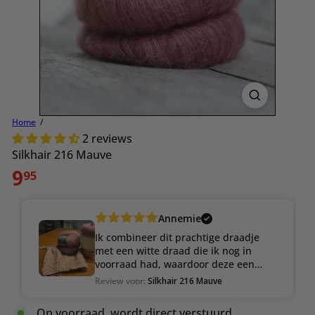
Home
2 reviews
Silkhair 216 Mauve
Normale
9
95
prijs
Annemie
Ik combineer dit prachtige draadje
met een witte draad die ik nog in
voorraad had, waardoor deze een
hele mooie uitstraling krijgt.
Review voor:
Silkhair 216 Mauve
Op voorraad, wordt direct verstuurd