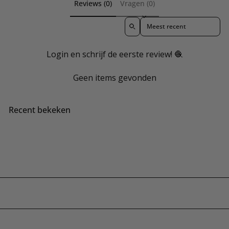
Reviews (0)
Vragen (0)
i
p
g
i
n
r
s
j
Sort reviews by
g
i
p
s
s
j
r
Login en schrijf de eerste review! 🧶
p
s
i
r
j
Geen items gevonden
i
s
j
s
Recent bekeken