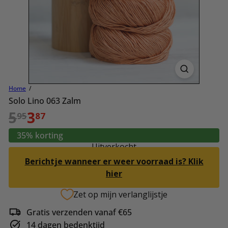
Home
Solo Lino 063 Zalm
Normale
Aanbiedingsprijs
5
3
95
87
prijs
35% korting
Uitverkocht
Berichtje wanneer er weer voorraad is? Klik
hier
Zet op mijn verlanglijstje
Gratis verzenden vanaf €65
14 dagen bedenktijd