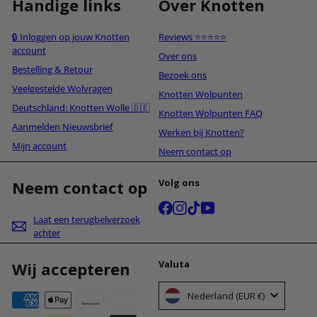
Handige links
Over Knotten
🔒 Inloggen op jouw Knotten
Reviews ⭐⭐⭐⭐⭐
account
Over ons
Bestelling & Retour
Bezoek ons
Veelgestelde Wolvragen
Knotten Wolpunten
Deutschland: Knotten Wolle 🇩🇪
Knotten Wolpunten FAQ
Aanmelden Nieuwsbrief
Werken bij Knotten?
Mijn account
Neem contact op
Volg ons
Neem contact op
Facebook
Instagram
TikTok
YouTube
Laat een terugbelverzoek
achter
Valuta
Wij accepteren
Nederland (EUR €)