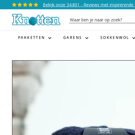
Naar
Bekijk onze 34.801 - Reviews met inspirerende 
Diavoorstelling
inhoud
pauzeren
K
gaan
Waar
n
ben
o
je
PAKKETTEN
GARENS
SOKKENWOL
t
naar
t
op
e
zoek?
n