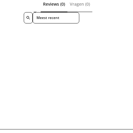
Reviews (0)
Vragen (0)
n
r
n
r
g
i
g
i
s
Sort reviews by
s
j
s
j
p
s
p
s
r
r
i
i
j
j
s
s