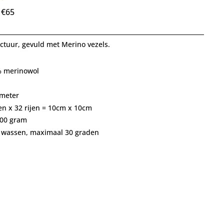
 €65
ctuur, gevuld met Merino vezels.
% merinowol
 meter
en x 32 rijen = 10cm x 10cm
300 gram
ig wassen, maximaal 30 graden