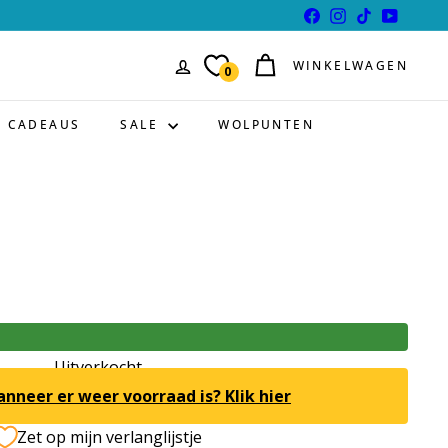
Facebook
Instagram
TikTok
YouTube
WINKELWAGEN
0
CADEAUS
SALE
WOLPUNTEN
Uitverkocht
anneer er weer voorraad is? Klik hier
Zet op mijn verlanglijstje