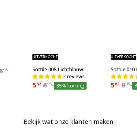
UITVERKOCHT
UITVERKOCHT
N
8
Sottile 008 Lichtblauw
Sottile 01
95
o
2 reviews
A
N
A
N
5
8
5
8
r
82
95
82
95
35% korting
a
o
a
o
m
n
r
n
r
a
b
m
b
m
i
a
i
a
e
e
l
e
l
p
Bekijk wat onze klanten maken
d
e
d
e
r
i
p
i
p