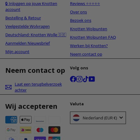
🔒 Inloggen op jouw Knotten
Reviews ⭐⭐⭐⭐⭐
account
Over ons
Bestelling & Retour
Bezoek ons
Veelgestelde Wolvragen
Knotten Wolpunten
Deutschland: Knotten Wolle 🇩🇪
Knotten Wolpunten FAQ
Aanmelden Nieuwsbrief
Werken bij Knotten?
Mijn account
Neem contact op
Volg ons
Neem contact op
Facebook
Instagram
TikTok
YouTube
Laat een terugbelverzoek
achter
Valuta
Wij accepteren
Nederland (EUR €)