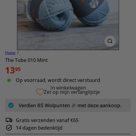
Home
The Tube 010 Mint
Normale
13
95
prijs
Op voorraad, wordt direct verstuurd
In winkelwagen
Zet op mijn verlanglijstje
Verdien
65
Wolpunten 🎉 met deze aankoop.
Gratis verzenden vanaf €65
14 dagen bedenktijd