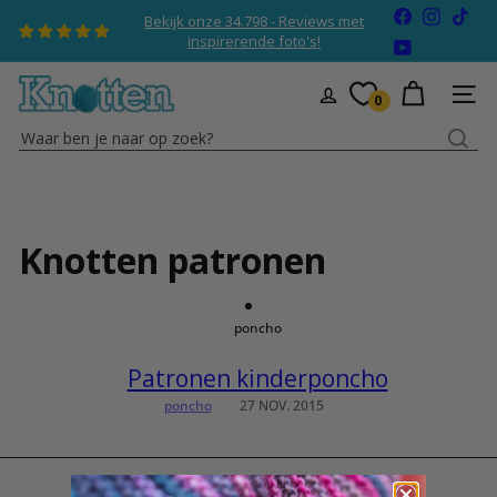
Naar
Facebook
Instagr
TikT
Bekijk onze 34.798 - Reviews met
inhoud
Diavoorstelling
inspirerende foto's!
YouTube
pauzeren
gaan
K
SITEN
0
n
Waar
o
ben
t
je
t
naar
e
op
n
Knotten patronen
zoek?
poncho
Patronen kinderponcho
poncho
27 NOV. 2015